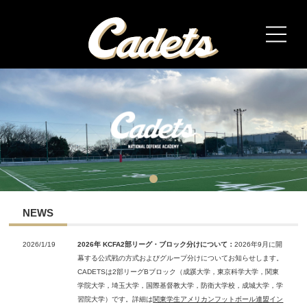
HOME
TEAM
Member
GAME
NEWS
Link
2026/1/19
2026年 KCFA2部リーグ・ブロック分けについて：
2026年9月に開
幕する公式戦の方式およびグループ分けについてお知らせします。
CADETSは2部リーグBブロック（成蹊大学，東京科学大学，関東
学院大学，埼玉大学，国際基督教大学，防衛大学校，成城大学，学
習院大学）です。詳細は
関東学生アメリカンフットボール連盟イン