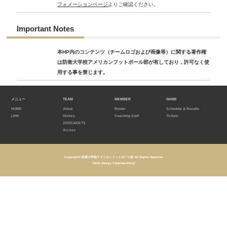
フォメーションページ
よりご確認ください。
Important Notes
本HP内のコンテンツ（チームロゴおよび画像等）に関する著作権
は防衛大学校アメリカンフットボール部が有しており，許可なく使
用する事を禁じます。
メニュー
TEAM
MEMBER
GAME
HOME
About
Roster
Schedule & Results
LINK
History
Coaching Staff
Tickets
2025CADETS
Access
Copyright©
防衛大学校アメリカンフットボール部
All Rights Reserved.
《Web Design:Template-Party》