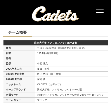
HOME
チーム概要
防衛大学校 アメリカンフットボール部
TEAM
住所
〒239-8686 神奈川県横須賀市走水1-10-20
創部
1954年 (昭和29年)
Member
部長
監督
中園 博文
2026年度主将
多田 旺生
GAME
2026年度副主将
坂上 功起，山下 雄司
2026年度主務
深尾 慶
Link
ニックネーム
CADETS（カデッツ）
ホームグラウンド
防衛大学校 アメリカンフットボール場
所属リーグ
関東学生アメリカンフットボール連盟 2部リーグ Bブロック
チームカラー
ブラック