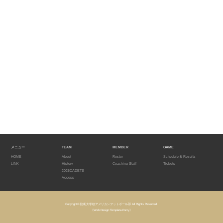
メニュー
TEAM
MEMBER
GAME
HOME
About
Roster
Schedule & Results
LINK
History
Coaching Staff
Tickets
2025CADETS
Access
Copyright©
防衛大学校アメリカンフットボール部
All Rights Reserved.
《Web Design:Template-Party》